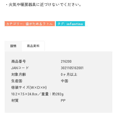
・火気や暖房器具に近づけないでください。
カテゴリー:
歯がため＆ラトル
タグ:
infantino
説明
商品資料
商品番号
216200
JANコード
3021105162001
対象月齢
0ヶ月以上
生産国
中国
個装サイズ(W×Ⅾ×H)
10.2×7.5×24.8㎝／重量：約282g
材質
PP