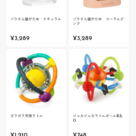
ゾウさん歯がため ナチュラル
ゾウさん歯がため コーラルピ
ンク
¥
3,289
¥
3,289
ガラガラ天体ラトル
ジャカジャカラトルボールR＆
O
¥
1,210
¥
748