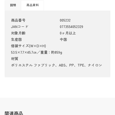
説明
商品資料
商品番号
005232
JANコード
0773554052329
対象月齢
0ヶ月以上
生産国
中国
個装サイズ(W×Ⅾ×H)
53.5×7.7×45.7㎝／重量：約859g
材質
ポリエステル ファブリック、ABS、PP、TPE、ナイロン
関連商品