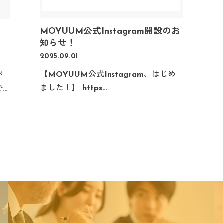
MOYUUM公式Instagram開設のお
し
知らせ！
2025.09.01
【MOYUUM公式Instagram、はじめ
が
ました！】 https…
で
般
み
を
関
る