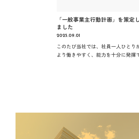
「一般事業主行動計画」を策定
ました
2025.09.01
このたび当社では、社員一人ひとり
より働きやすく、能力を十分に発揮
きる職場環境の実現を目指し、「一
事業主行動計画」を策定いたしまし
た。 今後も、働きやすさと働きがいの
両立をめざし、以下の目標に取り組
ます。 育児休業等の取得の状況に関す
る目標 男性従業員の育児休業取得率
50％以上にする。 労働時間の状況に
する目標 月45時間を超える残業をす
社員の割合を10％未満にする。 …