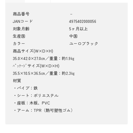
商品番号
－
JANコード
4975402000056
対象月齢
5ヶ月以上
生産国
中国
カラー
ユーロブラック
商品サイズ(W×Ⅾ×H)
35.0×42.0×27.0㎝／重量：約1.9㎏
ﾊﾟｯｹｰｼﾞサイズ(W×Ⅾ×H)
35.5×10.5×36.5㎝／重量：約2.3㎏
材質
・パイプ：鉄
・シート：ポリエステル
・座板：木板、PVC
・アーム：TPR（熱可塑性ゴム）