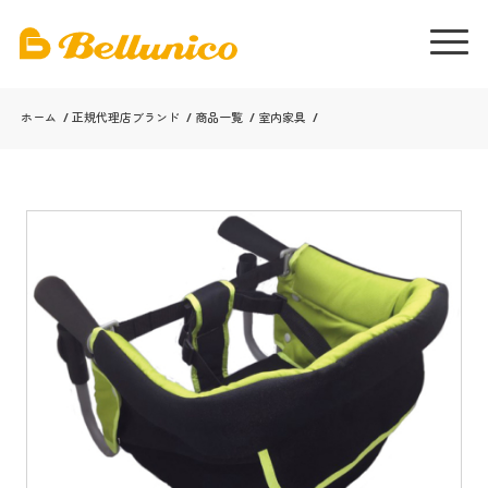
ホーム
/
正規代理店ブランド
/
商品一覧
/
室内家具
/