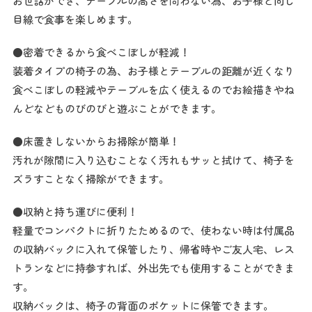
お世話ができ、テーブルの高さを問わない為、お子様と同じ
目線で食事を楽しめます。
●密着できるから食べこぼしが軽減！
装着タイプの椅子の為、お子様とテーブルの距離が近くなり
食べこぼしの軽減やテーブルを広く使えるのでお絵描きやね
んどなどものびのびと遊ぶことができます。
●床置きしないからお掃除が簡単！
汚れが隙間に入り込むことなく汚れもサッと拭けて、椅子を
ズラすことなく掃除ができます。
●収納と持ち運びに便利！
軽量でコンパクトに折りたためるので、使わない時は付属品
の収納バックに入れて保管したり、帰省時やご友人宅、レス
トランなどに持参すれば、外出先でも使用することができま
す。
収納バックは、椅子の背面のポケットに保管できます。