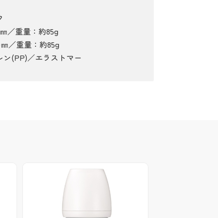
ク
73㎜／重量：約85g
370㎜／重量：約85g
ン(PP)／エラストマー