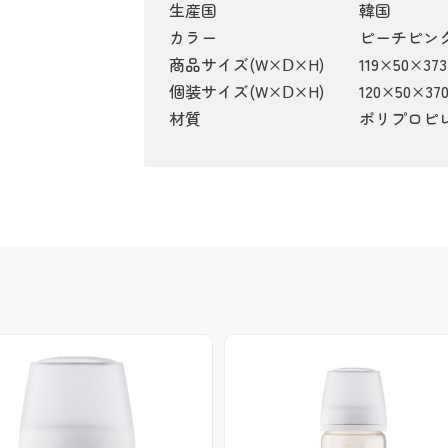
生産国
韓国
カラー
ピーチピン
商品サイズ(W×Ⅾ×H)
119×50×3
個装サイズ(W×Ⅾ×H)
120×50×
材質
ポリプロピレ