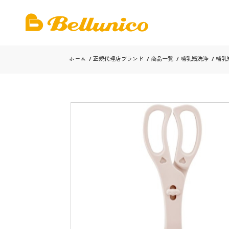
ホーム
/
正規代理店ブランド
/
商品一覧
/
哺乳瓶洗浄
/
哺乳