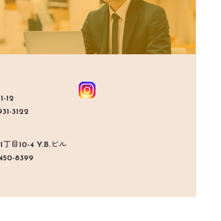
-12
31-3122
目10-4 Y.B.ビル
450-8399