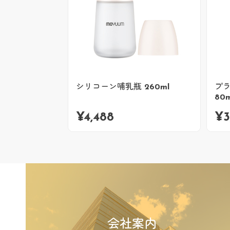
シリコーン哺乳瓶 260ml
プ
80m
¥
4,488
¥
3
会社案内