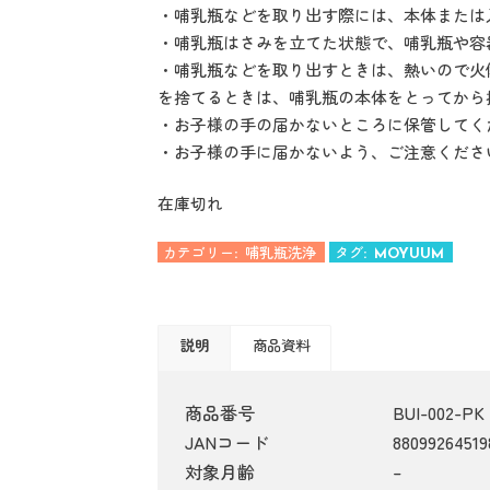
・哺乳瓶などを取り出す際には、本体または
・哺乳瓶はさみを立てた状態で、哺乳瓶や容
・哺乳瓶などを取り出すときは、熱いので火
を捨てるときは、哺乳瓶の本体をとってから
・お子様の手の届かないところに保管してく
・お子様の手に届かないよう、ご注意くださ
在庫切れ
カテゴリー:
哺乳瓶洗浄
タグ:
MOYUUM
説明
商品資料
商品番号
BUI-002-PK
JANコード
88099264519
対象月齢
–