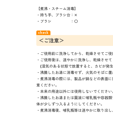
【煮沸・スチーム消毒】
・持ち手、ブラシ台：✕
・ブラシ ：〇
＜ご注意＞
・ご使用前に洗浄してから、乾燥させてご使
・ご使用後は、速やかに洗浄し、乾燥させて
(湿気のある状態で放置すると、カビが発生
・沸騰したお湯に消毒せず、火気のそばに置
・煮沸消毒の際には、製品が鍋などの表面に
意ください。
・本来の用途以外には使用しないでください
・沸騰したお湯または薬液に哺乳瓶や容器類
体が少しずつ入るようにしてください。
・煮沸消毒後、哺乳瓶等は速やかに取り出し