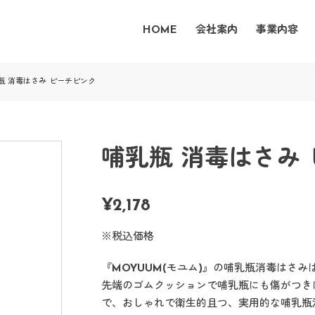
HOME
会社案内
事業内容
瓶 消毒はさみ ピーチピンク
哺乳瓶 消毒はさみ
¥
2,178
※税込価格
『MOYUUM(モユム)』の哺乳瓶消毒はさ
先端のゴムクッションで哺乳瓶にも傷がつき
で、おしゃれで衛生的且つ、実用的な哺乳瓶