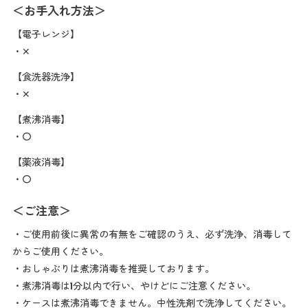
＜お手入れ方法＞
【電子レンジ】
・✕
【食洗器洗浄】
・✕
【煮沸消毒】
・〇
【薬液消毒】
・〇
＜ご注意＞
・ご使用前後に異常の有無をご確認のうえ、必ず洗浄、消毒して
からご使用ください。
・おしゃぶりは煮沸消毒を推奨しております。
・煮沸消毒は1分以内で行い、やけどにご注意ください。
・ケースは煮沸消毒できません。中性洗剤で洗浄してください。