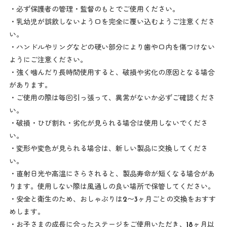
・必ず保護者の管理・監督のもとでご使用ください。
・乳幼児が誤飲しないよう口を完全に覆い込むようご注意くださ
い。
・ハンドルやリングなどの硬い部分により歯や口内を傷つけない
ようにご注意ください。
・強く噛んだり長時間使用すると、破損や劣化の原因となる場合
があります。
・ご使用の際は毎回引っ張って、異常がないか必ずご確認くださ
い。
・破損・ひび割れ・劣化が見られる場合は使用しないでくださ
い。
・変形や変色が見られる場合は、新しい製品に交換してくださ
い。
・直射日光や高温にさらされると、製品寿命が短くなる場合があ
ります。使用しない際は風通しの良い場所で保管してください。
・安全と衛生のため、おしゃぶりは2〜3ヶ月ごとの交換をおすす
めします。
・お子さまの成長に合ったステージをご使用いただき、18ヶ月以