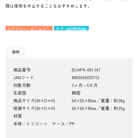
降は使用を中止することをおすすめします。
カテゴリー:
おしゃぶり
タグ:
MOYUUM
説明
商品番号
BUAPA-001-NT
JANコード
8809649025113
対象月齢
3ヶ月～6カ月
生産国
韓国
商品サイズ(W×Ⅾ×H)
54×55×80㎜／重量：約38g
個装サイズ(W×Ⅾ×H)
65×65×80㎜／重量：約39g
材質
本体：シリコーン ケース：PP