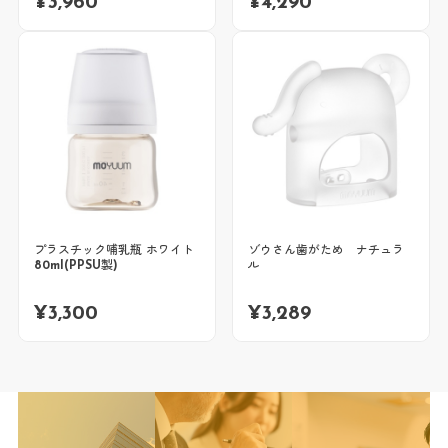
¥
3,960
¥
4,290
プラスチック哺乳瓶 ホワイト
ゾウさん歯がため ナチュラ
80ml(PPSU製)
ル
¥
3,300
¥
3,289