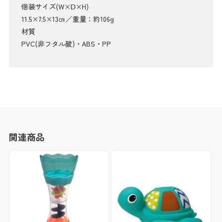
個装サイズ(W×Ⅾ×H)
11.5×7.5×13㎝／重量：約106g
材質
PVC(非フタル酸)・ABS・PP
関連商品