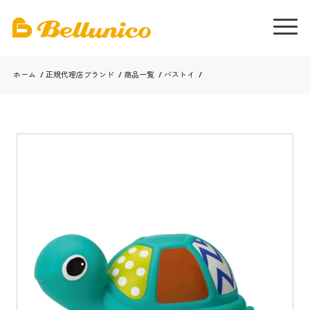
ホーム
/
正規代理店ブランド
/
商品一覧
/
バストイ
/