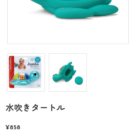
水吹きタートル
¥
858