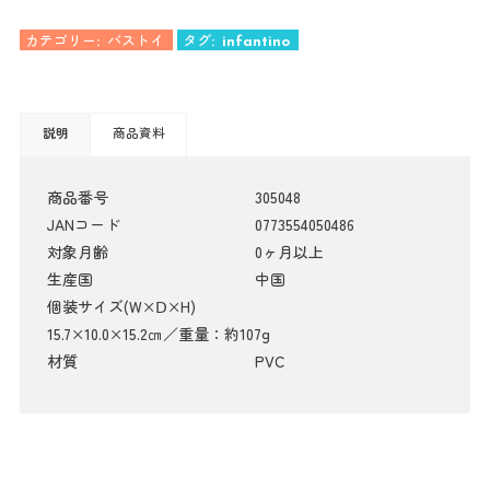
カテゴリー:
バストイ
タグ:
infantino
説明
商品資料
商品番号
305048
JANコード
0773554050486
対象月齢
0ヶ月以上
生産国
中国
個装サイズ(W×Ⅾ×H)
15.7×10.0×15.2㎝／重量：約107g
材質
PVC