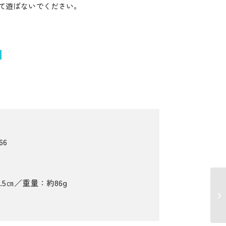
て遊ばないでください。
66
×18.5㎝／重量：約86g