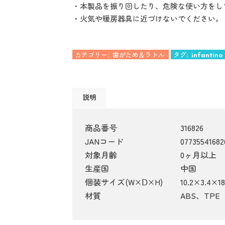
・本製品を振り回したり、危険な使い方をし
・火気や暖房器具に近づけないでください。
カテゴリー:
歯がため＆ラトル
タグ:
infantino
説明
商品番号
316826
JANコード
07735541682
対象月齢
0ヶ月以上
生産国
中国
個装サイズ(W×Ⅾ×H)
10.2×3.4
材質
ABS、TPE