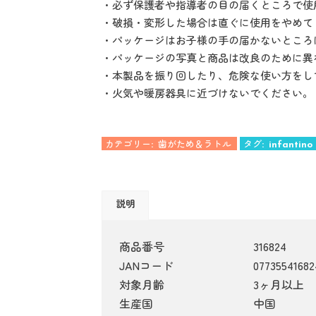
・必ず保護者や指導者の目の届くところで使
・破損・変形した場合は直ぐに使用をやめて
・パッケージはお子様の手の届かないところ
・パッケージの写真と商品は改良のために異
・本製品を振り回したり、危険な使い方をし
・火気や暖房器具に近づけないでください。
カテゴリー:
歯がため＆ラトル
タグ:
infantino
説明
商品番号
316824
JANコード
07735541682
対象月齢
3ヶ月以上
生産国
中国