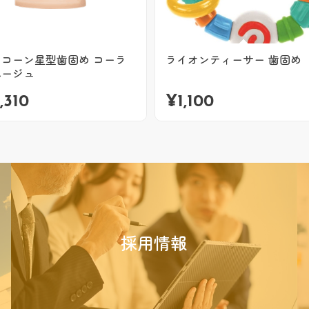
リコーン星型歯固め コーラ
ライオンティーサー 歯固め
ベージュ
,310
¥
1,100
採用情報