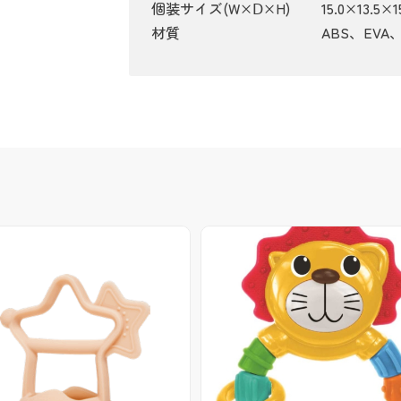
個装サイズ(W×Ⅾ×H)
15.0×13.5
材質
ABS、EVA