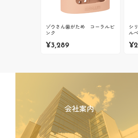
ゾウさん歯がため コーラルピ
シ
ンク
ル
¥
3,289
¥
2
会社案内