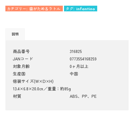
カテゴリー:
歯がため＆ラトル
タグ:
infantino
説明
商品番号
316825
JANコード
0773554168259
対象月齢
0ヶ月以上
生産国
中国
個装サイズ(W×Ⅾ×H)
13.4×6.8×20.0㎝／重量：約85g
材質
ABS、PP、PE