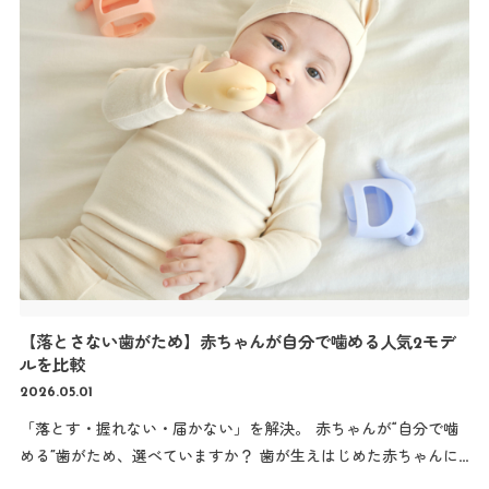
クになるかもしれません。
まとめ 赤ちゃんのために、毎日
合わせた赤ちゃんの服装選びのポイントや、月齢別のおすすめコ
清潔に使いたい哺乳瓶。 MOYUUMのシリコン哺乳瓶ブラシは、
ーデ、お出かけ時の注意点まで詳しくご紹介します。
5月の
☑衛生的 ☑洗いやすい ☑哺乳瓶にやさしい ☑おしゃれ 育児中に
気候の特徴 5月は春から初夏へ移り変わる季節です。 地域によっ
うれしいポイントがたくさん詰まったアイテムです。 毎日の哺乳
て差はありますが、平均気温は15〜25℃程度。 1日の中で10℃近
瓶洗いを、もっと快適にしてみませんか？…
く差が出る日もあります。 大人でも暑かったり寒かったり感じる
ため、赤ちゃんの服装は「調節しやすさ」が何より重要になりま
す。
赤ちゃんは大人と同じ服装ではダメ？ 赤ちゃんは新陳
代謝が活発で、大人よりも汗をかきやすいと言われています。 そ
のため、
…
【落とさない歯がため】赤ちゃんが自分で噛める人気2モデ
ルを比較
2026.05.01
「落とす・握れない・届かない」を解決。 赤ちゃんが“自分で噛
める”歯がため、選べていますか？ 歯が生えはじめた赤ちゃんに
とって、 「むずがゆい」「イライラする」は毎日のこと。 でも