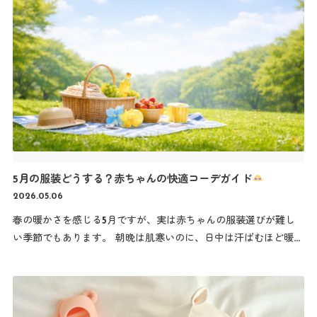
そ、専用ブラシを使ってしっかり洗うことが大切です。
シリ
コンブラシが人気の理由 MOYUUMの哺乳瓶ブラシは、やわらか
いシリコン素材。 一般的なスポンジタイプと比べて、うれしいポ
イントがあります。 ☑乾きやすくて衛生的 水が残りにくいの
で、雑菌やニオイが気になりにくいのが特徴
毎日使うベビー
用品だから、清潔に保ちやすいのは安心ですよね！ ☑哺乳瓶を
傷つけにくい やわらかいシリコンなので、哺乳瓶や乳首にもやさ
しく使えます。 ☑くるくる回って洗いやすい ハンドルが回転す
るので、力を入れなくても底までしっかり洗いやすい設計。 忙し
い育児中にも使いやすいのが嬉しいポイントです。 ☑見た目が
5月の服装どうする？赤ちゃんの快適コーデガイド
おしゃれなのも人気！ ベビーグッズってカラフルなものが多いで
2026.05.06
すが、MOYUUMはナチュラルなニュアンスカラー。 キッチンに
置いても生活感が出にくく、おしゃれに馴染みます。 「育児グッ
春の暖かさを感じる5月ですが、実は赤ちゃんの服装選びが難し
ズもかわいいものを使いたい！」そんなママ・パパたちからも人
い季節でもあります。 朝晩は肌寒いのに、日中は汗ばむほど暖か
気なんです。 ☑毎日使うものだから、使いやすさが大事 哺乳瓶
くなる日もあり、何を着せたらいいのか迷うパパ・ママも多いの
洗いは、1日に何回もする育児ルーティン。 だからこそ、 ・洗い
ではないでしょうか。 特に赤ちゃんは大人よりも体温が高く、体
やすい ・清潔を保ちやすい ・ストレスなく使える この3つがと
温調節機能が未熟です。 そのため、暑すぎても寒すぎても体調を
ても大切です。 毎日使うアイテムを変えるだけで、育児が少しラ
崩す原因になることがあります。 この記事では、5月の気温に