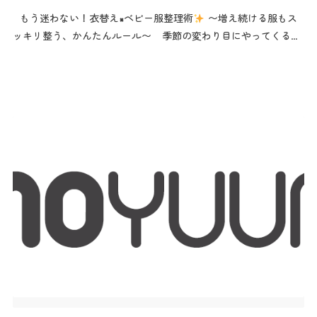
もう迷わない！衣替え×ベビー服整理術
〜増え続ける服もス
ッキリ整う、かんたんルール〜 季節の変わり目にやってくる
「衣替え」。 赤ちゃんの服はサイズアウトも早く、気づけばクロ
ーゼットがパンパン…なんてことも。 今回は、忙しい育児の中で
も”サッとできる”ベビー服の整理術をご紹介！ ①…