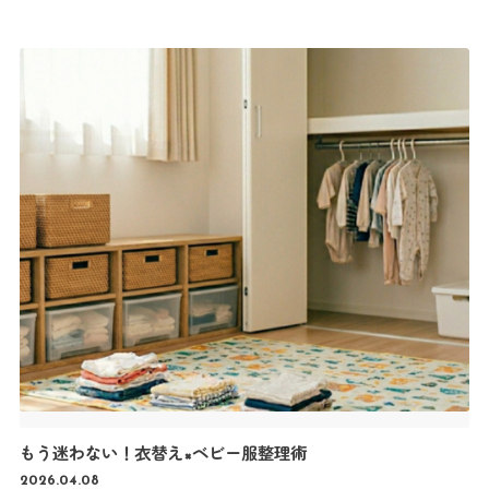
です。 デリケートな赤ちゃんのお肌を守るために、今からしっか
りケアを始めましょう。
赤ちゃんに日焼け止めって必要？
結論からいうと、「短時間でも外に出るなら必要」です。 赤ちゃ
んの肌は大人の約半分の厚さしかなく、とても敏感！ 紫外線の影
響を受けやすいため、少しのお出かけでも対策が大切です。 ・
お散歩（10分以上） ・公園やベランダ遊び ・抱っこひもでの外
出 など
…
もう迷わない！衣替え×ベビー服整理術
2026.04.08