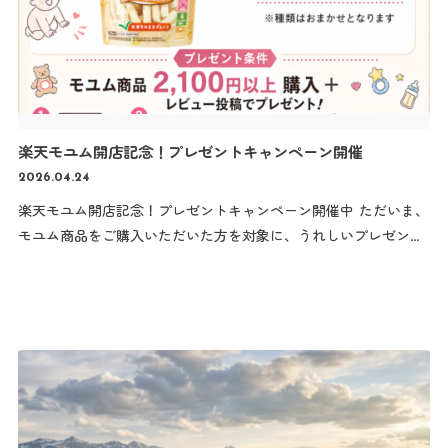
楽天モユム開店記念！プレゼントキャンペーン開催
2026.04.24
楽天モユム開店記念！プレゼントキャンペーン開催中 ただいま、
モユム商品をご購入いただいた方を対象に、うれしいプレゼント
キャンペーンを実施中です。 本キャンペーンは4月24日20時〜5
月22日までの期間限定となります。 対象期間中に税込2,100円以
上ご購入いただき、レビューをご投稿いただいた方へ、「くちど
けおこめぼー」を1点プレゼントいたします。 ※種類はお選びい
ただけません ■プレゼント内容 くちどけおこめぼー（全3種のう
ちいずれか1点）※種類はお選びいただけません ■キャンペーン
条件 …