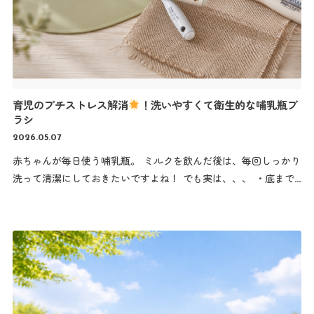
育児のプチストレス解消
！洗いやすくて衛生的な哺乳瓶ブ
ラシ
2026.05.07
赤ちゃんが毎日使う哺乳瓶。 ミルクを飲んだ後は、毎回しっかり
洗って清潔にしておきたいですよね！ でも実は、、、 ・底まで
うまく洗えない ・スポンジがすぐダメに、、 ・乾きにくくて衛
生面が気になる そこで人気なのが、MOYUUM（モユム）のシ
リコン哺乳瓶ブラシ。 毎日使うものだからこそ“洗いやすさ”にこ
だわったアイテムをご紹介します
哺乳瓶ブラシはなぜ必
要？ 哺乳瓶の中には、ミルクの脂分や汚れが残りやすく、水だけ
ではしっかり落としきれません。 特に、 ・哺乳瓶の底 ・カーブ
部分 ・乳首の細かい穴 は洗い残しが出やすい場所！ だからこ